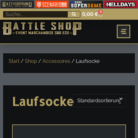
0
0,00
€
Start
/
Shop
/
Accessoires
/ Laufsocke
Laufsocke