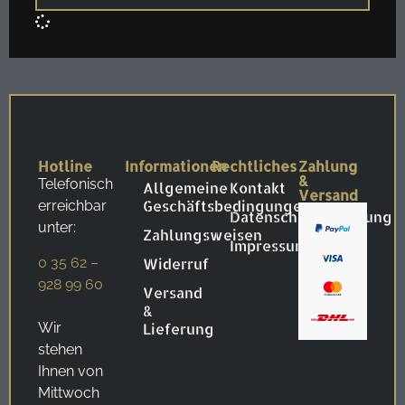
Hotline
Informationen
Rechtliches
Zahlung
&
Telefonisch
Allgemeine
Kontakt
Versand
Geschäftsbedingungen
erreichbar
Datenschutzerklärung
unter:
Zahlungsweisen
Impressum
0 35 62 –
Widerruf
928 99 60
Versand
&
Wir
Lieferung
stehen
Ihnen von
Mittwoch